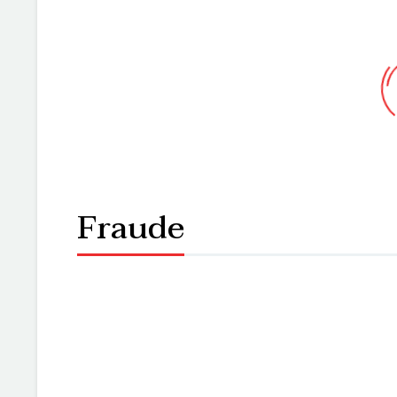
acord de…
READ MORE
Fraude