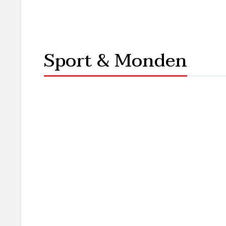
Sport & Monden
Disputa dintre Vlăduța Lupău și