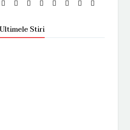
Ultimele Stiri
unea Europeană pe 31 Ianuarie cu un