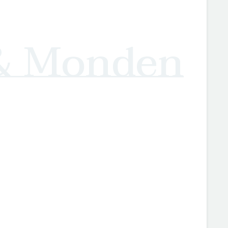
 & Monden
România și-a aflat ultima adversară