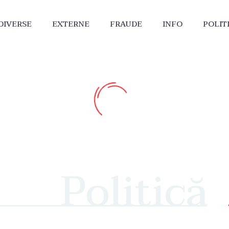
DIVERSE
EXTERNE
FRAUDE
INFO
POLIT
Politică
etățenie și Pașaport brita